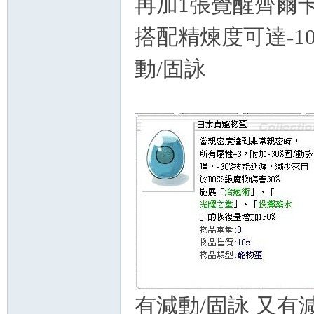
再加1張覺醒齊
秘
搭配精煉度可達-1
動/固詠
境
有減動/固詠 又有
+