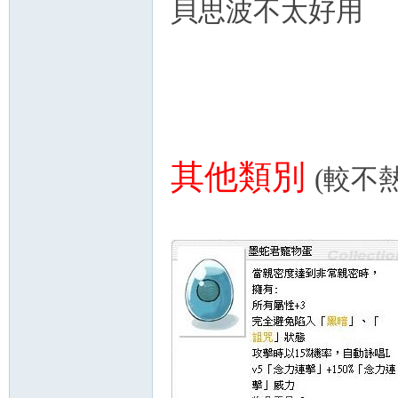
貝思波不太好
其他類別
(較不