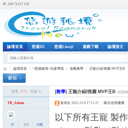
IP: 216.73.217.152
論壇首頁
悠遊DC
悠遊Line@
遊戲下載
論壇推文
論壇首頁
+悠遊秘境+玩家專區
攻略教學
王寵介紹/推薦 MVP王B
[
教學
]
王寵介紹/推薦 MVP王B
查看:
5771
|
回復:
0
[複製鏈
+
»
›
›
›
TR_Admin
發表於 2022-12-9 17:11:25
|
顯示全部樓層
以下所有王寵 製
97
133
10萬