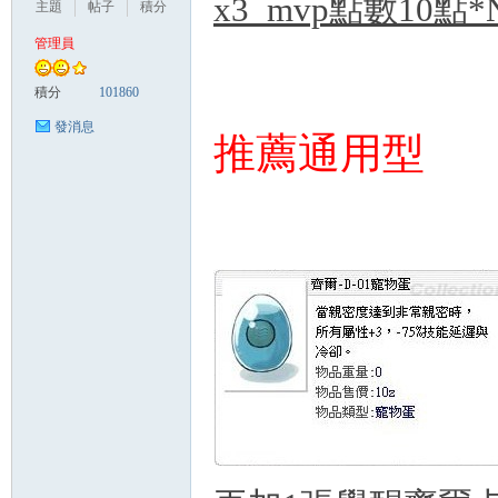
x3 mvp點數10點
主題
帖子
積分
管理員
悠
積分
101860
發消息
推薦通用型
遊