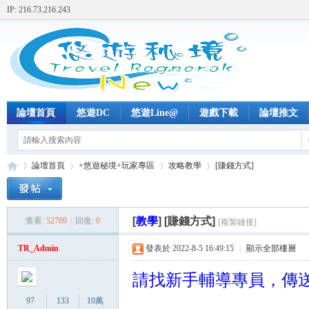
IP: 216.73.216.243
論壇首頁
悠遊DC
悠遊Line@
遊戲下載
論壇推文
論壇首頁
+悠遊秘境+玩家專區
攻略教學
[賺錢方式]
[
教學
]
[賺錢方式]
查看:
52709
|
回復:
0
[複製鏈接]
+
»
›
›
›
TR_Admin
發表於 2022-8-5 16:49:15
|
顯示全部樓層
請找新手輔導專員，傳
97
133
10萬