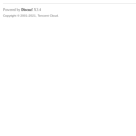
秘
Powered by
Discuz!
X3.4
Copyright © 2001-2021, Tencent Cloud.
境
+