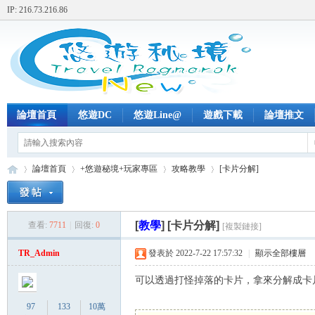
IP: 216.73.216.86
論壇首頁
悠遊DC
悠遊Line@
遊戲下載
論壇推文
論壇首頁
+悠遊秘境+玩家專區
攻略教學
[卡片分解]
[
教學
]
[卡片分解]
查看:
7711
|
回復:
0
[複製鏈接]
+
»
›
›
›
TR_Admin
發表於 2022-7-22 17:57:32
|
顯示全部樓層
可以透過打怪掉落的卡片，拿來分解成卡
97
133
10萬