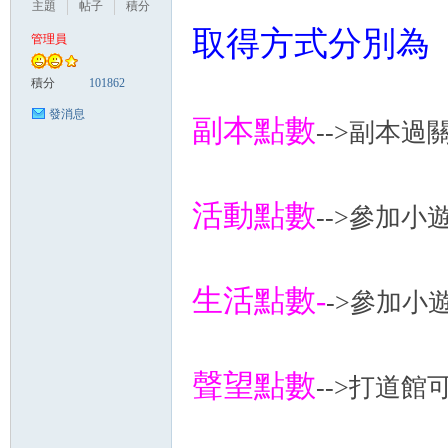
主題
帖子
積分
取得方式分別為
管理員
悠
積分
101862
發消息
副本點數
-->副本
活動點數
-->參加
遊
生活點數-
->參加小
聲望點數
-->打道