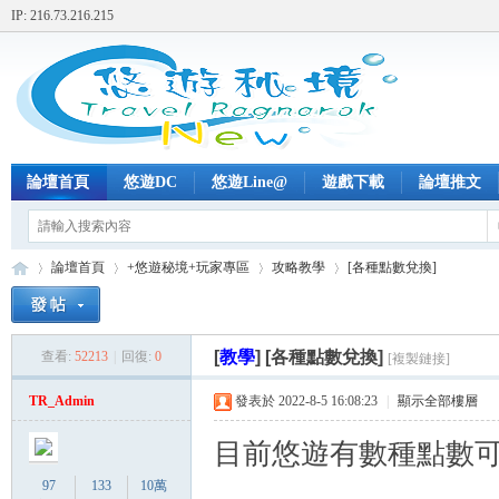
IP: 216.73.216.215
論壇首頁
悠遊DC
悠遊Line@
遊戲下載
論壇推文
論壇首頁
+悠遊秘境+玩家專區
攻略教學
[各種點數兌換]
[
教學
]
[各種點數兌換]
查看:
52213
|
回復:
0
[複製鏈接]
+
»
›
›
›
TR_Admin
發表於 2022-8-5 16:08:23
|
顯示全部樓層
目前悠遊有數種點數
97
133
10萬