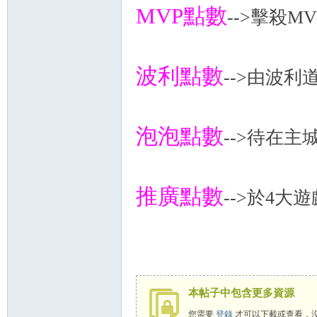
MVP點數
-->擊殺M
秘
波利點數
-->由波利
泡泡點數
-->待在
境
推廣點數
-->於4
本帖子中包含更多資源
+
您需要
登錄
才可以下載或查看，