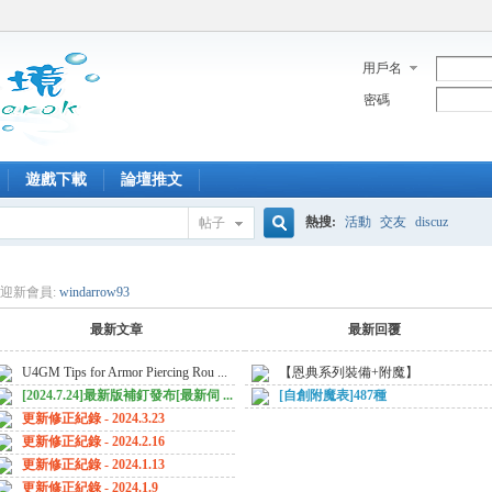
用戶名
密碼
遊戲下載
論壇推文
熱搜:
活動
交友
discuz
帖子
搜
迎新會員:
windarrow93
最新文章
最新回覆
索
U4GM Tips for Armor Piercing Rou ...
【恩典系列裝備+附魔】
[2024.7.24]最新版補釘發布[最新伺 ...
[自創附魔表]487種
更新修正紀錄 - 2024.3.23
更新修正紀錄 - 2024.2.16
更新修正紀錄 - 2024.1.13
更新修正紀錄 - 2024.1.9