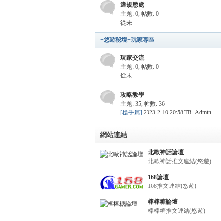
違規懲處
主題: 0
,
帖數: 0
秘
從未
+悠遊秘境+玩家專區
玩家交流
主題: 0
,
帖數: 0
從未
攻略教學
主題: 35
,
帖數: 36
[槍手篇]
2023-2-10 20:58
TR_Admin
境
網站連結
北歐神話論壇
北歐神話推文連結(悠遊)
168論壇
168推文連結(悠遊)
棒棒糖論壇
棒棒糖推文連結(悠遊)
+