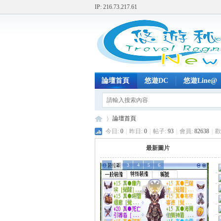
IP: 216.73.217.61
論壇首頁
悠遊DC
悠遊Line@
論壇首頁
今日:
0
|
昨日:
0
|
帖子:
93
|
會員:
82638
|
歡
最新圖片
+
»
1
2
3
4
5
6