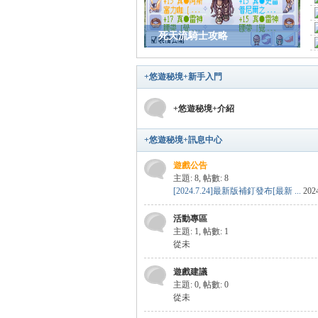
死天流騎士攻略
悠
+悠遊秘境+新手入門
+悠遊秘境+介紹
+悠遊秘境+訊息中心
遊戲公告
主題: 8
,
帖數: 8
[2024.7.24]最新版補釘發布[最新 ...
202
遊
活動專區
主題: 1
,
帖數: 1
從未
遊戲建議
主題: 0
,
帖數: 0
從未