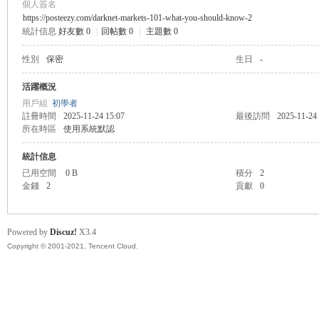
個人簽名
https://posteezy.com/darknet-markets-101-what-you-should-know-2
統計信息
好友數 0
|
回帖數 0
|
主題數 0
悠
性別
保密
生日
-
活躍概況
用戶組
初學者
註冊時間
2025-11-24 15:07
最後訪問
2025-11-24
所在時區
使用系統默認
統計信息
已用空間
0 B
積分
2
金錢
2
貢獻
0
遊
Powered by
Discuz!
X3.4
Copyright © 2001-2021, Tencent Cloud.