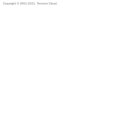
Copyright © 2001-2021, Tencent Cloud.
秘
境
+