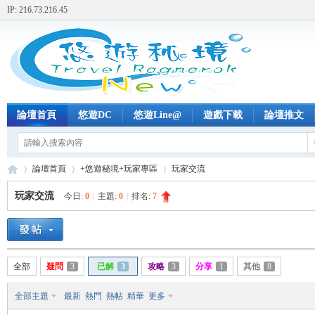
IP: 216.73.216.45
論壇首頁
悠遊DC
悠遊Line@
遊戲下載
論壇推文
論壇首頁
+悠遊秘境+玩家專區
玩家交流
玩家交流
今日:
0
|
主題:
0
|
排名:
7
+
»
›
›
全部
疑問
3
已解
3
攻略
3
分享
1
其他
8
全部主題
最新
熱門
熱帖
精華
更多