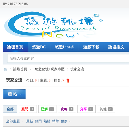
IP: 216.73.216.86
論壇首頁
悠遊DC
悠遊Line@
遊戲下載
論壇推文
論壇首頁
+悠遊秘境+玩家專區
玩家交流
玩家交流
今日:
0
|
主題:
0
|
排名:
7
+
»
›
›
全部
疑問
3
已解
3
攻略
3
分享
1
其他
8
全部主題
最新
熱門
熱帖
精華
更多