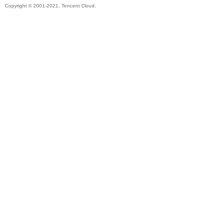
Copyright © 2001-2021, Tencent Cloud.
秘
境
+