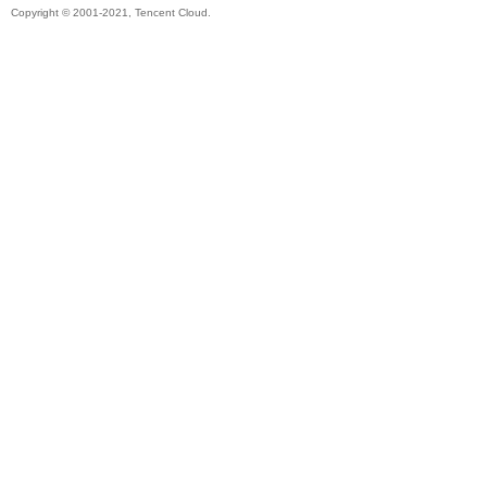
Copyright © 2001-2021, Tencent Cloud.
秘
境
+