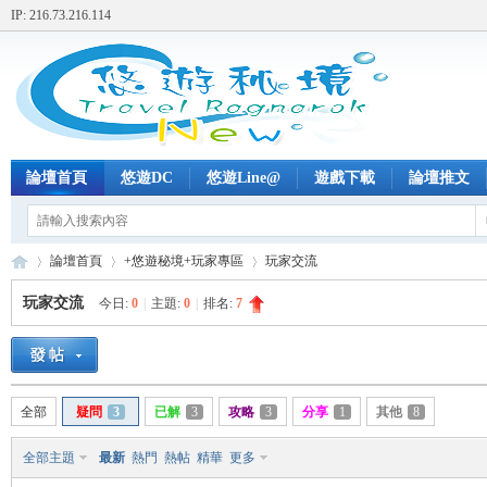
IP: 216.73.216.114
論壇首頁
悠遊DC
悠遊Line@
遊戲下載
論壇推文
論壇首頁
+悠遊秘境+玩家專區
玩家交流
玩家交流
今日:
0
|
主題:
0
|
排名:
7
+
»
›
›
全部
疑問
3
已解
3
攻略
3
分享
1
其他
8
全部主題
最新
熱門
熱帖
精華
更多