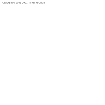
Copyright © 2001-2021, Tencent Cloud.
秘
境
+