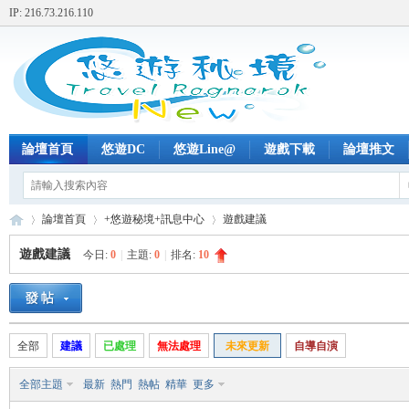
IP: 216.73.216.110
論壇首頁
悠遊DC
悠遊Line@
遊戲下載
論壇推文
論壇首頁
+悠遊秘境+訊息中心
遊戲建議
遊戲建議
今日:
0
|
主題:
0
|
排名:
10
+
»
›
›
全部
建議
已處理
無法處理
未來更新
自導自演
全部主題
最新
熱門
熱帖
精華
更多