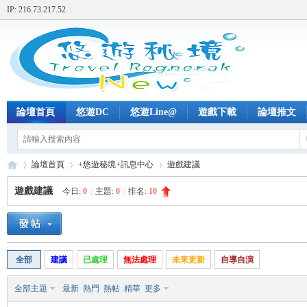
IP: 216.73.217.52
論壇首頁
悠遊DC
悠遊Line@
遊戲下載
論壇推文
論壇首頁
+悠遊秘境+訊息中心
遊戲建議
遊戲建議
今日:
0
|
主題:
0
|
排名:
10
+
»
›
›
全部
建議
已處理
無法處理
未來更新
自導自演
全部主題
最新
熱門
熱帖
精華
更多