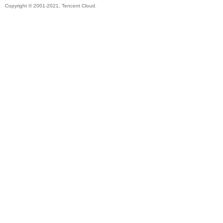
Copyright © 2001-2021, Tencent Cloud.
秘
境
+