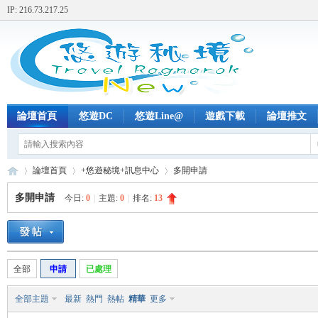
IP: 216.73.217.25
論壇首頁
悠遊DC
悠遊Line@
遊戲下載
論壇推文
論壇首頁
+悠遊秘境+訊息中心
多開申請
多開申請
今日:
0
|
主題:
0
|
排名:
13
+
»
›
›
全部
申請
已處理
全部主題
最新
熱門
熱帖
精華
更多