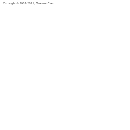
Copyright © 2001-2021, Tencent Cloud.
秘
境
+