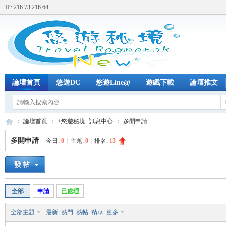
IP: 216.73.216.64
論壇首頁
悠遊DC
悠遊Line@
遊戲下載
論壇推文
論壇首頁
+悠遊秘境+訊息中心
多開申請
多開申請
今日:
0
|
主題:
0
|
排名:
13
+
»
›
›
全部
申請
已處理
全部主題
最新
熱門
熱帖
精華
更多