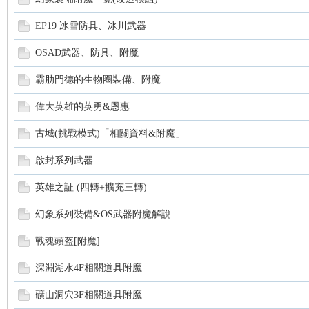
秘
EP19 冰雪防具、冰川武器
OSAD武器、防具、附魔
霸肋門德的生物圈裝備、附魔
偉大英雄的英勇&恩惠
古城(挑戰模式)「相關資料&附魔」
境
啟封系列武器
英雄之証 (四轉+擴充三轉)
幻象系列裝備&OS武器附魔解說
戰魂頭盔[附魔]
深淵湖水4F相關道具附魔
礦山洞穴3F相關道具附魔
+