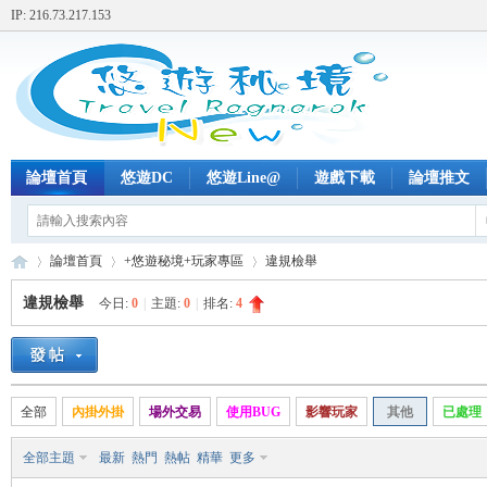
IP: 216.73.217.153
論壇首頁
悠遊DC
悠遊Line@
遊戲下載
論壇推文
論壇首頁
+悠遊秘境+玩家專區
違規檢舉
違規檢舉
今日:
0
|
主題:
0
|
排名:
4
+
»
›
›
全部
內掛外掛
場外交易
使用BUG
影響玩家
其他
已處理
全部主題
最新
熱門
熱帖
精華
更多