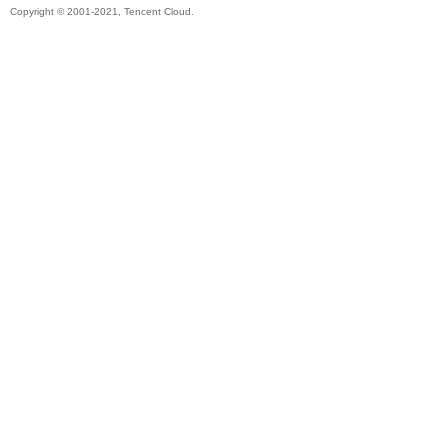
Copyright © 2001-2021, Tencent Cloud.
秘
境
+