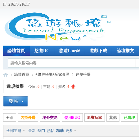
IP: 216.73.216.17
論壇首頁
悠遊DC
悠遊Line@
遊戲下載
論壇推文
論壇首頁
+悠遊秘境+玩家專區
違規檢舉
違規檢舉
今日:
0
|
主題:
0
|
排名:
4
+
»
›
›
全部
內掛外掛
場外交易
使用BUG
影響玩家
其他
已處理
全部主題
最新
熱門
熱帖
精華
更多