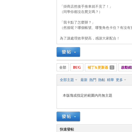
「掛商店然後手推車就不見了！」
（同學你都沒在爬文嗎？）
「我卡點了怎麼辦？」
悠
（然後呢？哪個帳號、哪隻角色卡住？有沒有
為了讓處理效率變高，感謝大家配合！
全部
BUG
補丁&更新器
1
啟動錯
全部主題
最新
熱門
熱帖
精華
更多
遊
本版塊或指定的範圍內尚無主題
快速發帖