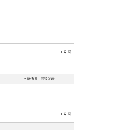
返 回
回復/查看
最後發表
返 回