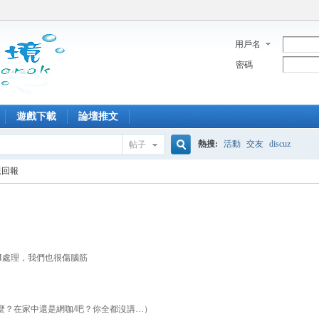
用戶名
密碼
遊戲下載
論壇推文
熱搜:
活動
交友
discuz
帖子
搜
題回報
索
M處理，我們也很傷腦筋
麼？在家中還是網咖/吧？你全都沒講…）