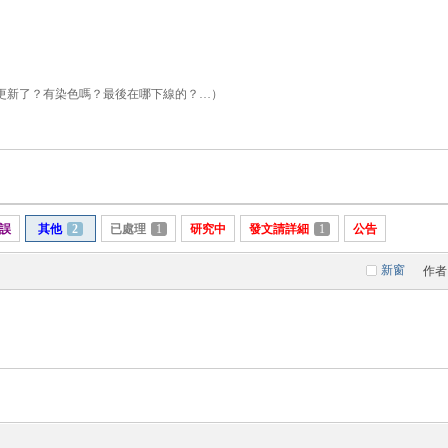
更新了？有染色嗎？最後在哪下線的？…）
誤
其他
2
已處理
1
研究中
發文請詳細
1
公告
新窗
作者