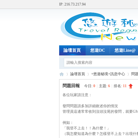
IP: 216.73.217.94
論壇首頁
悠遊DC
悠遊Line@
論壇首頁
+悠遊秘境+訊息中心
問
問題回報
今日:
0
|
主題:
6
|
排名:
11
各位玩家請注意：
+
»
›
›
發問問題請多加詳細敘述你的情況
管理員這邊常常收到沒頭沒尾的發問，就要G
例如：
「我登不上去！！為什麼！」
（我怎麼知道為什麼？怎樣登不上去？出現什