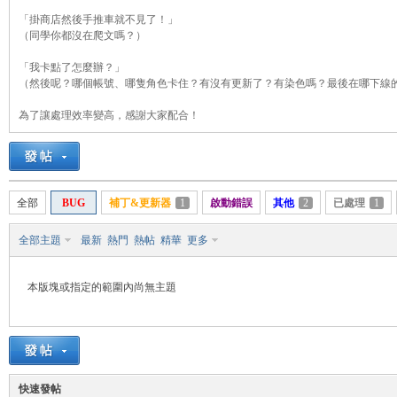
「掛商店然後手推車就不見了！」
（同學你都沒在爬文嗎？）
「我卡點了怎麼辦？」
悠
（然後呢？哪個帳號、哪隻角色卡住？有沒有更新了？有染色嗎？最後在哪下線
為了讓處理效率變高，感謝大家配合！
全部
BUG
補丁&更新器
1
啟動錯誤
其他
2
已處理
1
全部主題
最新
熱門
熱帖
精華
更多
遊
本版塊或指定的範圍內尚無主題
快速發帖