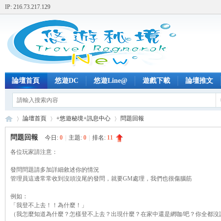
IP: 216.73.217.129
論壇首頁
悠遊DC
悠遊Line@
遊戲下載
論壇推文
論壇首頁
+悠遊秘境+訊息中心
問題回報
問題回報
今日:
0
|
主題:
0
|
排名:
11
各位玩家請注意：
+
»
›
›
發問問題請多加詳細敘述你的情況
管理員這邊常常收到沒頭沒尾的發問，就要GM處理，我們也很傷腦筋
例如：
「我登不上去！！為什麼！」
（我怎麼知道為什麼？怎樣登不上去？出現什麼？在家中還是網咖/吧？你全都沒