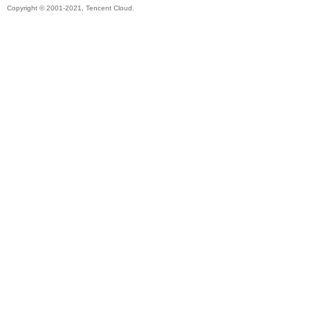
Copyright © 2001-2021, Tencent Cloud.
秘
境
+