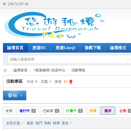
IP: 216.73.217.18
論壇首頁
悠遊DC
悠遊Line@
遊戲下載
論壇推文
論壇首頁
+悠遊秘境+訊息中心
活動專區
活動專區
今日:
0
|
主題:
1
|
排名:
12
+
»
›
›
全部
進行中
1
已結束
2
計畫中
1
投票
徵求
公告
1
全部主題
最新
熱門
熱帖
精華
更多