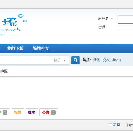
用戶名
密碼
遊戲下載
論壇推文
熱搜:
活動
交友
discuz
帖子
搜
動專區
索
中
1
投票
徵求
公告
1
新窗
作者