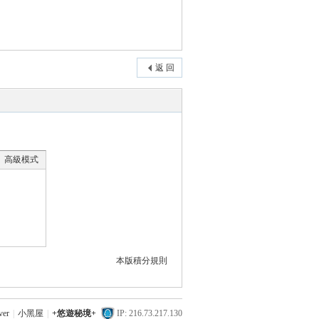
返 回
高級模式
本版積分規則
ver
|
小黑屋
|
+悠遊秘境+
IP: 216.73.217.130