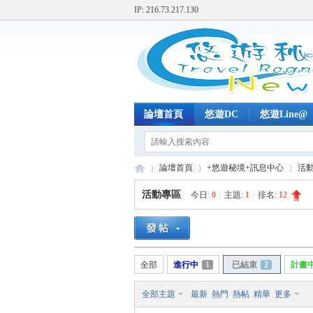
IP: 216.73.217.130
論壇首頁
悠遊DC
悠遊Line@
論壇首頁
+悠遊秘境+訊息中心
活
活動專區
今日:
0
|
主題:
1
|
排名:
12
+
»
›
›
全部
進行中
1
已結束
2
計畫
全部主題
最新
熱門
熱帖
精華
更多