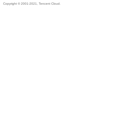
Copyright © 2001-2021, Tencent Cloud.
秘
境
+