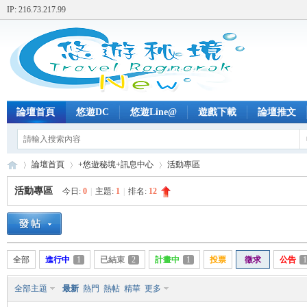
IP: 216.73.217.99
論壇首頁
悠遊DC
悠遊Line@
遊戲下載
論壇推文
論壇首頁
+悠遊秘境+訊息中心
活動專區
活動專區
今日:
0
|
主題:
1
|
排名:
12
+
»
›
›
全部
進行中
1
已結束
2
計畫中
1
投票
徵求
公告
1
全部主題
最新
熱門
熱帖
精華
更多