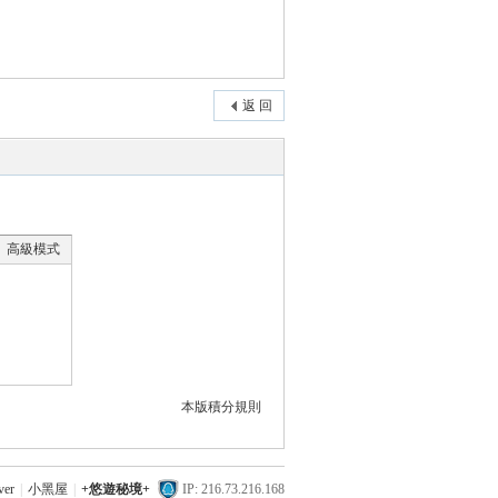
返 回
高級模式
本版積分規則
ver
|
小黑屋
|
+悠遊秘境+
IP: 216.73.216.168