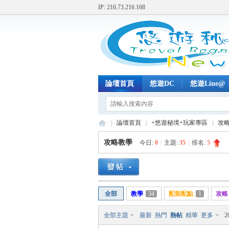
IP: 216.73.216.168
論壇首頁
悠遊DC
悠遊Line@
論壇首頁
+悠遊秘境+玩家專區
攻
攻略教學
今日:
0
|
主題:
35
|
排名:
5
+
»
›
›
全部
教學
34
配裝配點
1
攻略
全部主題
最新
熱門
熱帖
精華
更多
2