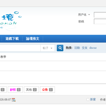
用戶名
密碼
遊戲下載
論壇推文
熱搜:
活動
交友
discuz
帖子
搜
略教學
索
1
妙招
1
其他
2
公告
1
新窗
026-08-07
作者