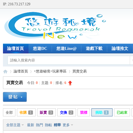
IP: 216.73.217.129
論壇首頁
悠遊DC
悠遊Line@
遊戲下載
論壇推文
論壇首頁
+悠遊秘境+玩家專區
買賣交易
買賣交易
今日:
0
|
主題:
0
|
排名:
6
+
»
›
›
全部
收購
1
販賣
3
交換
2
競標
捐助
1
已結束
全部主題
最新
熱門
熱帖
精華
更多