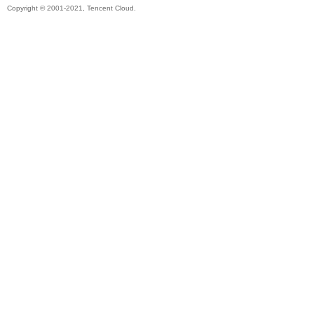
Copyright © 2001-2021, Tencent Cloud.
秘
境
+