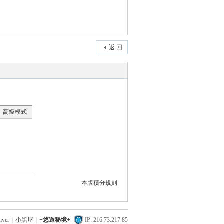
返 回
高級模式
本版積分規則
iver
|
小黑屋
|
+悠遊秘境+
IP: 216.73.217.85