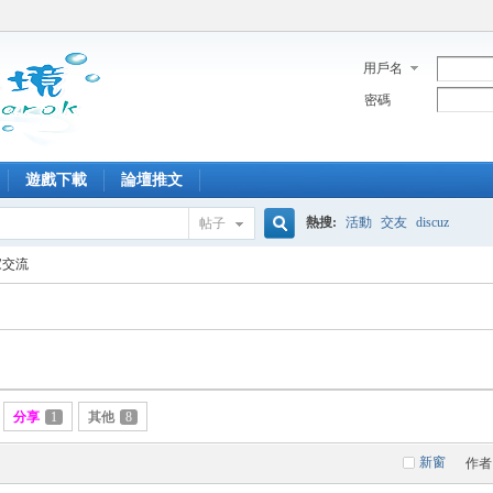
用戶名
密碼
遊戲下載
論壇推文
熱搜:
活動
交友
discuz
帖子
搜
家交流
索
分享
1
其他
8
新窗
作者