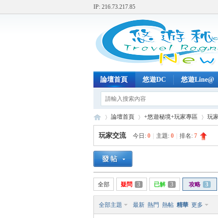
IP: 216.73.217.85
論壇首頁
悠遊DC
悠遊Line@
論壇首頁
+悠遊秘境+玩家專區
玩
玩家交流
今日:
0
|
主題:
0
|
排名:
7
+
»
›
›
全部
疑問
3
已解
3
攻略
3
全部主題
最新
熱門
熱帖
精華
更多