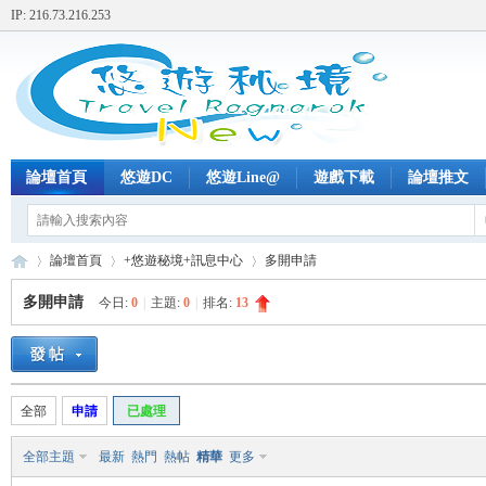
IP: 216.73.216.253
論壇首頁
悠遊DC
悠遊Line@
遊戲下載
論壇推文
論壇首頁
+悠遊秘境+訊息中心
多開申請
多開申請
今日:
0
|
主題:
0
|
排名:
13
+
»
›
›
全部
申請
已處理
全部主題
最新
熱門
熱帖
精華
更多