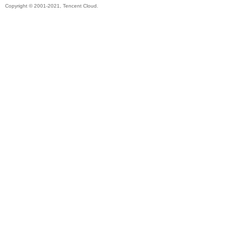
Copyright © 2001-2021, Tencent Cloud.
秘
境
+