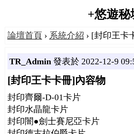
+悠遊秘境+
論壇首頁
›
系統介紹
› [封印王卡
TR_Admin
發表於 2022-12-9 09:5
[封印王卡卡冊]內容物
封印齊爾-D-01卡片
封印水晶龍卡片
封印闇●劍士賽尼亞卡片
封印德古拉伯爵卡片