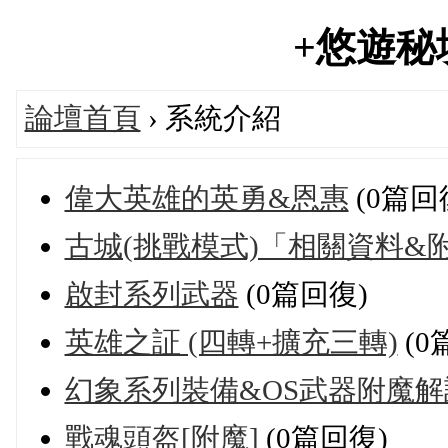
+悠遊秘境+
論壇首頁
› 系統介紹
偉大英雄的英勇&恩惠
(0篇回
古城(挑戰模式)「相關資料&
啟封系列武器
(0篇回復)
英雄之証 (四轉+擴充三轉)
(0
幻象系列裝備&OS武器附魔解
戰魂頭盔[附魔]
(0篇回復)