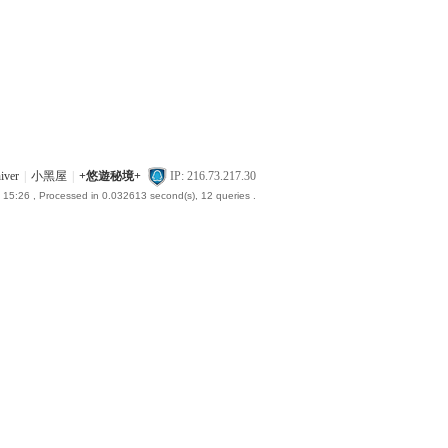
iver
|
小黑屋
|
+悠遊秘境+
IP: 216.73.217.30
 15:26
, Processed in 0.032613 second(s), 12 queries .