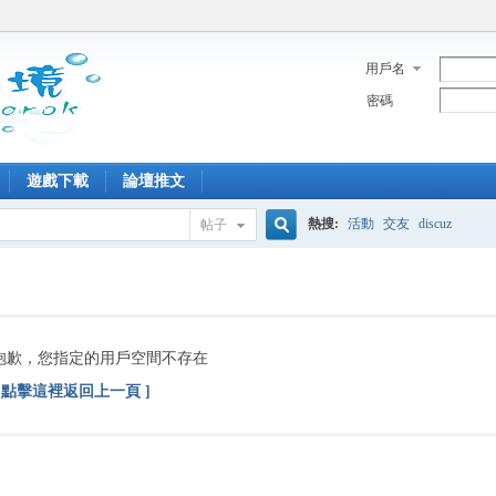
用戶名
密碼
遊戲下載
論壇推文
熱搜:
活動
交友
discuz
帖子
搜
索
抱歉，您指定的用戶空間不存在
[ 點擊這裡返回上一頁 ]