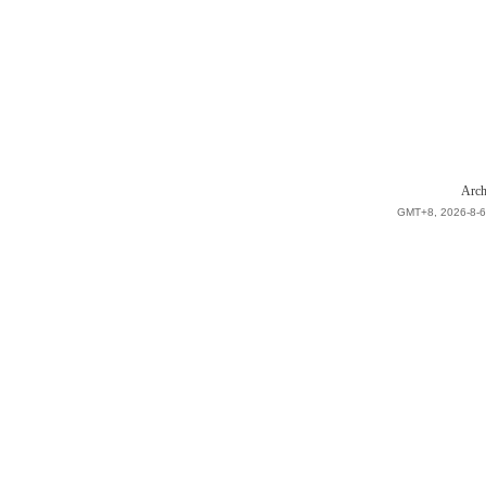
Arch
GMT+8, 2026-8-6