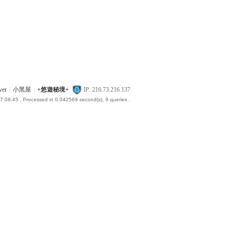
ver
|
小黑屋
|
+悠遊秘境+
IP: 216.73.216.137
7 08:45
, Processed in 0.042569 second(s), 9 queries .