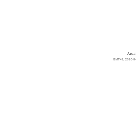
Archi
GMT+8, 2026-8-