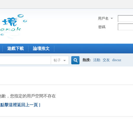
用戶名
密碼
遊戲下載
論壇推文
熱搜:
活動
交友
discuz
帖子
搜
索
抱歉，您指定的用戶空間不存在
[ 點擊這裡返回上一頁 ]