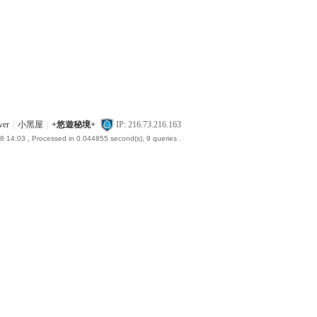
ver
|
小黑屋
|
+悠遊秘境+
IP: 216.73.216.163
8 14:03
, Processed in 0.044855 second(s), 9 queries .