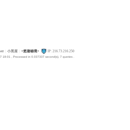
ver
|
小黑屋
|
+悠遊秘境+
IP: 216.73.216.250
7 18:01
, Processed in 0.037337 second(s), 7 queries .