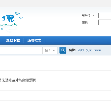
用戶名
密碼
遊戲下載
論壇推文
熱搜:
活動
交友
discuz
帖子
搜
索
請先登錄後才能繼續瀏覽