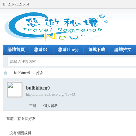
IP: 216.73.216.54
論壇首頁
悠遊DC
悠遊Line@
遊戲下載
論壇推文
bulbkitten9
好友
bulbkitten9
http://forum-tr3.freero.org/?13743
+
›
›
主題
個人資料
當前共有
0
個好友
沒有相關成員