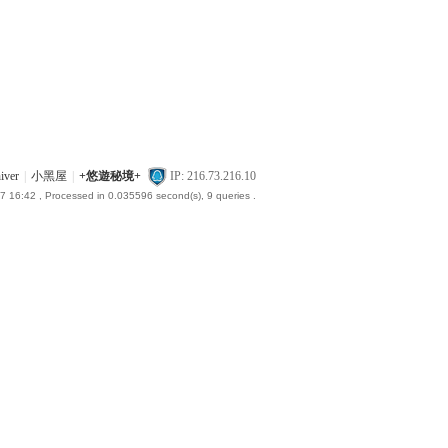
iver
|
小黑屋
|
+悠遊秘境+
IP: 216.73.216.10
7 16:42
, Processed in 0.035596 second(s), 9 queries .