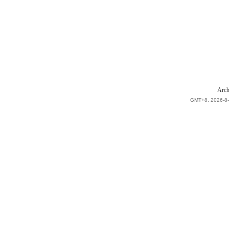
Arch
GMT+8, 2026-8-