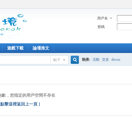
用戶名
密碼
遊戲下載
論壇推文
熱搜:
活動
交友
discuz
帖子
搜
索
抱歉，您指定的用戶空間不存在
[ 點擊這裡返回上一頁 ]